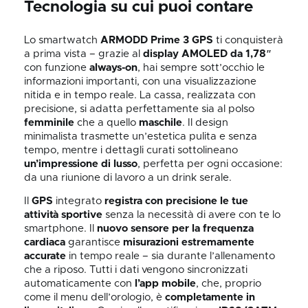
Tecnologia su cui puoi contare
Lo smartwatch
ARMODD Prime 3 GPS
ti conquisterà
a prima vista – grazie al
display AMOLED da 1,78″
con funzione
always-on
, hai sempre sott’occhio le
informazioni importanti, con una visualizzazione
nitida e in tempo reale. La cassa, realizzata con
precisione, si adatta perfettamente sia al polso
femminile
che a quello
maschile
. Il design
minimalista trasmette un’estetica pulita e senza
tempo, mentre i dettagli curati sottolineano
un’impressione di lusso
, perfetta per ogni occasione:
da una riunione di lavoro a un drink serale.
Il
GPS
integrato
registra con precisione le tue
attività sportive
senza la necessità di avere con te lo
smartphone. Il
nuovo sensore per la frequenza
cardiaca
garantisce
misurazioni estremamente
accurate
in tempo reale – sia durante l’allenamento
che a riposo. Tutti i dati vengono sincronizzati
automaticamente con
l’app mobile
, che, proprio
come il menu dell’orologio, è
completamente in