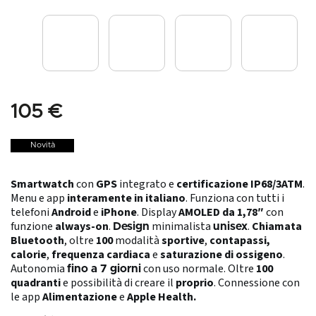
105 €
Novità
Smartwatch
con
GPS
integrato e
certificazione
IP68/3ATM
.
Menu e app
interamente in italiano
. Funziona con tutti i
telefoni
Android
e
iPhone
. Display
AMOLED da 1,78″
con
funzione
always-on
.
minimalista
.
Chiamata
Design
unisex
Bluetooth
, oltre
100
modalità
sportive
,
contapassi,
calorie
,
frequenza cardiaca
e
saturazione di ossigeno
.
Autonomia
con uso normale. Oltre
100
fino a 7 giorni
quadranti
e possibilità di creare il
proprio
. Connessione con
le app
Alimentazione
e
Apple
Health.