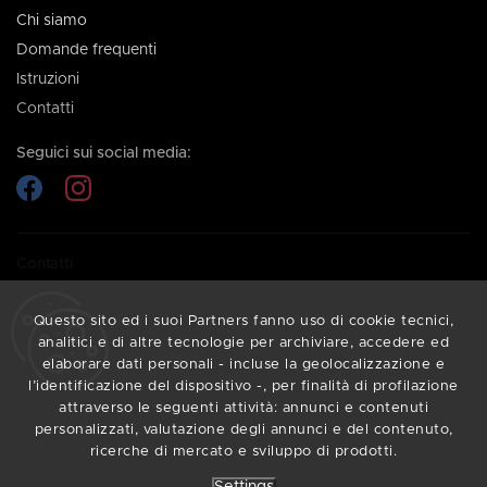
Chi siamo
Domande frequenti
Istruzioni
Contatti
Seguici sui social media:
Contatti
Hai bisogno di aiuto per scegliere uno smartwatch? Contattaci,
Questo sito ed i suoi Partners fanno uso di cookie tecnici,
siamo qui per te.
analitici e di altre tecnologie per archiviare, accedere ed
info@armodd.it
elaborare dati personali - incluse la geolocalizzazione e
l’identificazione del dispositivo -, per finalità di profilazione
Ti rispondiamo entro 24 ore.
attraverso le seguenti attività: annunci e contenuti
personalizzati, valutazione degli annunci e del contenuto,
ricerche di mercato e sviluppo di prodotti.