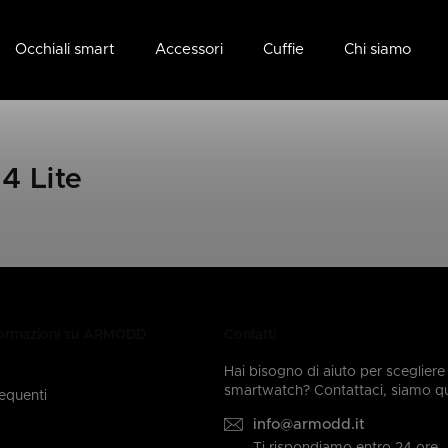
Occhiali smart
Accessori
Cuffie
Chi siamo
4 Lite
formazioni su ARMODD
Contatti
Hai bisogno di aiuto per scegliere
smartwatch? Contattaci, siamo qui
equenti
info@armodd.it