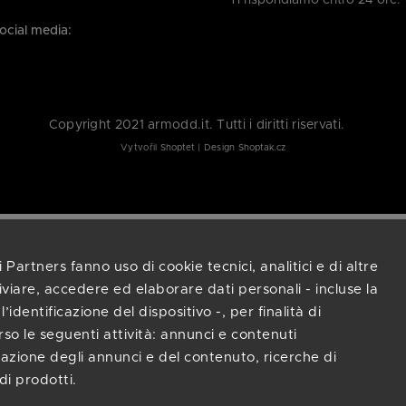
Ti rispondiamo entro 24 ore.
social media:
Vytvořil
Shoptet
| Design
Shoptak.cz
 Partners fanno uso di cookie tecnici, analitici e di altre
viare, accedere ed elaborare dati personali - incluse la
’identificazione del dispositivo -, per finalità di
rso le seguenti attività: annunci e contenuti
tazione degli annunci e del contenuto, ricerche di
di prodotti.